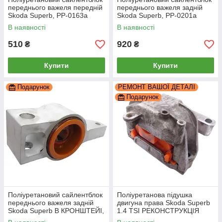
переднього важеля передній
переднього важеля задній
Skoda Superb, PP-0163a
Skoda Superb, PP-0201a
В наявності
В наявності
510
920
₴
₴
Купити
Купити
Подарунок
РЕМОНТ ВАШОЇ ДЕТАЛІ
Подарунок
Поліуретановий сайлентблок
Поліуретанова підушка
переднього важеля задній
двигуна права Skoda Superb
Skoda Superb В КРОНШТЕЙІ,
1.4 TSI РЕКОНСТРУКЦІЯ
PP-0201da
ВАШОЇ, PP-0359pbe