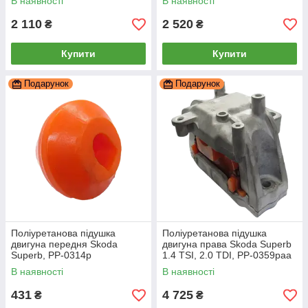
В наявності
В наявності
2 110
2 520
₴
₴
Купити
Купити
Подарунок
Подарунок
Поліуретанова підушка
Поліуретанова підушка
двигуна передня Skoda
двигуна права Skoda Superb
Superb, PP-0314p
1.4 TSI, 2.0 TDI, PP-0359paa
В наявності
В наявності
431
4 725
₴
₴