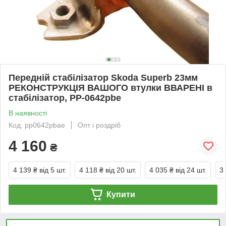
Передній стабілізатор Skoda Superb 23мм
РЕКОНСТРУКЦІЯ ВАШОГО втулки ВВАРЕНІ в
стабілізатор, PP-0642pbe
В наявності
Код: pp0642pbae
Опт і роздріб
4 160
₴
4 139 ₴
від 5 шт.
4 118 ₴
від 20 шт.
4 035 ₴
від 24 шт.
3
Купити