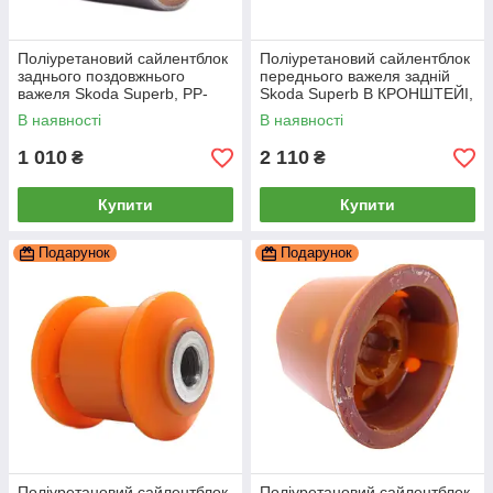
Поліуретановий сайлентблок
Поліуретановий сайлентблок
заднього поздовжнього
переднього важеля задній
важеля Skoda Superb, PP-
Skoda Superb В КРОНШТЕЙІ,
0122b
PP-0201d
В наявності
В наявності
1 010
2 110
₴
₴
Купити
Купити
Подарунок
Подарунок
Поліуретановий сайлентблок
Поліуретановий сайлентблок