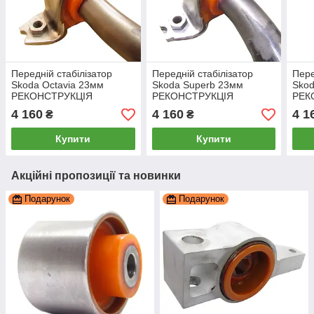
Передній стабілізатор
Передній стабілізатор
Пере
Skoda Octavia 23мм
Skoda Superb 23мм
Skod
РЕКОНСТРУКЦІЯ
РЕКОНСТРУКЦІЯ
РЕК
ВАШОГО втулки ВВАРЕНІ
ВАШОГО втулки ВВАРЕНІ
ВАШ
4 160
4 160
4 1
₴
₴
в стабілізатор, PP-
в стабілізатор, PP-
в ст
0642pbe
0642pbb
064
Купити
Купити
Акційні пропозиції та новинки
Подарунок
Подарунок