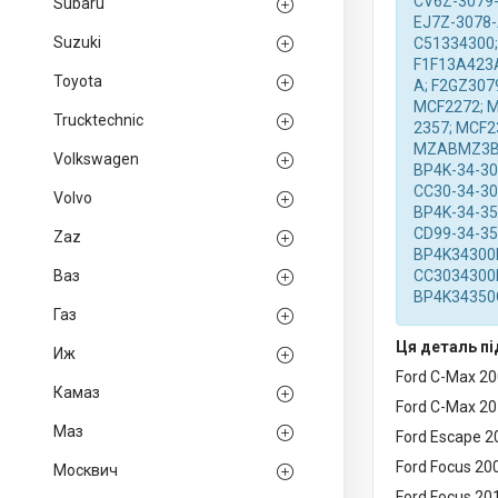
CV6Z-3079-
Subaru
EJ7Z-3078-
Suzuki
C51334300;
F1F13A423A
Toyota
A; F2GZ307
MCF2272; M
Trucktechnic
2357; MCF
MZABMZ3BX;
Volkswagen
BP4K-34-30
CC30-34-30
Volvo
BP4K-34-35
CD99-34-35
Zaz
BP4K34300D
Ваз
CC3034300E
BP4K34350C
Газ
Ця деталь пі
Иж
Ford C-Max 2
Камаз
Ford C-Max 20
Маз
Ford Escape 
Ford Focus 20
Москвич
Ford Focus 20