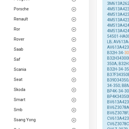
3M613A262
Porsche
4M513A423
4M513A423
Renault
4M513A423
4M513A424
Ror
4M513A424
54501-HA00
Rover
LB; AV613A
AV613A423R
Saab
B32H-34-
30
B32H34300D
Saf
350A; B32H
B32H-34-35
Scania
B37F34350B
Seat
B39D34350A
34-350; BB
Skoda
BP4K-34-30
BP4K34350E
Smart
BV613A423
BV6Z3078A;
Smb
BV6Z3078F;
CV613A423
Ssang Yong
CV6Z3078C;