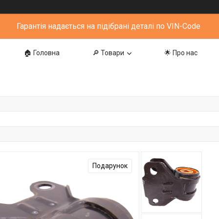
Гарантія надається на підібрані деталі по VIN-Code
🏠 Головна
🔎 Товари
🌟 Про нас
Подарунок