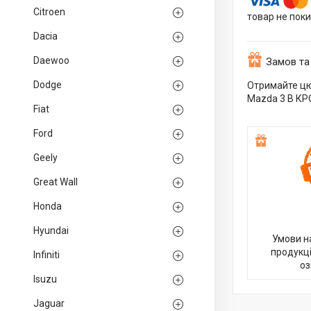
Citroen
товар не пок
Dacia
Daewoo
Замов та
Dodge
Отримайте цю
Mazda 3 В КР
Fiat
Ford
Geely
Great Wall
Honda
Hyundai
Умови н
продукці
Infiniti
оз
Isuzu
Jaguar