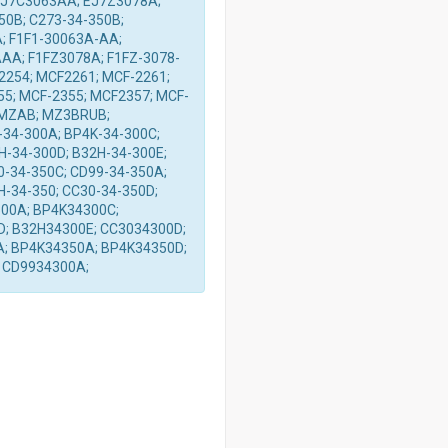
 EJ7C3063AA; EJ7Z3078A;
50B; C273-34-350B;
; F1F1-30063A-AA;
AA; F1FZ3078A; F1FZ-3078-
2254; MCF2261; MCF-2261;
5; MCF-2355; MCF2357; MCF-
 MZAB; MZ3BRUB;
34-300A; BP4K-34-300C;
H-34-300D; B32H-34-300E;
0-34-350C; CD99-34-350A;
H-34-350; CC30-34-350D;
300A; BP4K34300C;
; B32H34300E; CC3034300D;
; BP4K34350A; BP4K34350D;
 CD9934300A;