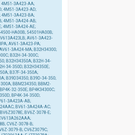
 4M51-3A423-AA;
; 4M51-3A423-AD;
 4M51-3A423-BA;
; 4M51-3A424-AB;
; 4M51-3A424-AE;
54500-HA00B; 54501HA00B;
AV613A423LB; AV61-3A423-
PA; AV61-3A423-PA;
AV61-3A424-MA; B32H34300;
00C; B32H-34-300C;
50; B32H34350A; B32H-34-
2H-34-350D; B32H34350E;
50A; B37F-34-350A;
0A; B39D34350; B39D-34-350;
-300A; BBM234350; BBM2-
 BP4K-32-350E; BP4K34300C;
350D; BP4K-34-350D;
V61-3A423A-AB;
24AAC; BV61-3A424A-AC;
 BV6Z3078E; BV6Z-3078-E;
 CV613A262AAA;
B; CV6Z-3078-B;
V6Z-3079-B; CV6Z3079C;