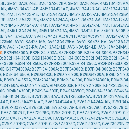
BL; 3M61-3A262-BL; 3M613A262BP; 3M61-3A262-BP; 4M513A423AA;
AB; 4M51-3A423-AB; 4M513A423AC; 4M51-3A423-AC; 4M513A423AD
AE; 4M51-3A423-AE; 4M513A423AF; 4M51-3A423-AF; 4M513A423BA;
BB; 4M51-3A423-BB; 4M513A424AA; 4M51-3A424-AA; 4M513A424AB
AC; 4M51-3A424-AC; 4M513A424AD; 4M51-3A424-AD; 4M513A424AE
AF; 4M51-3A424-AF; 4M513A424BA; 4M51-3A424-BA; 54500HA00B; 
B; 8V413A423AC; 8V41-3A423-AC; 8V413A424AC; 8V41-3A424-AC; 
423MA; AV61-3A423-MA; AV613A423NA; AV61-3A423-NA; AV613A423
A; AV61-3A423-RA; AV613A424LB; AV61-3A424-LB; AV613A424MA; 
0
; B32H34300A; B32H-34-300A; B32H34300B; B32H-34-300B; B32H343
; B32H-34-300D; B32H34300E; B32H-34-300E; B32H34350; B32H-34-3
34350B; B32H-34-350B; B32H34350C; B32H-34-350C; B32H34350D; B3
0E; B37F34300A; B37F-34-300A; B37F34300B; B37F-34-300B; B37F343
; B37F-34-350B; B39D34300; B39D-34-300; B39D34300A; B39D-34-30
; B39D-34-350A; BBM234300; BBM2-34-300; BBM234300A; BBM2-34
M234350A; BBM2-34-350A; BP4K32300E; BP4K-32-300E; BP4K32350E;
0C; BP4K34300E; BP4K-34-300E; BP4K34350C; BP4K-34-350C; BP4K34
; BP4K-34-350E; BV613063BAA; BV61-3063B-AA; BV613A423AAB; B
AAC; BV61-3A423A-AC; BV613A424AAB; BV61-3A424A-AB; BV613A4
 BV6Z-3078-A; BV6Z3078B; BV6Z-3078-B; BV6Z3078C; BV6Z-3078-C;
 BV6Z-3078-F; BV6Z3078G; BV6Z-3078-G; BV6Z3079G; BV6Z-3079-G;
AAC; CV61-3A423A-AC; CV613A424AAC; CV61-3A424A-AC; CV6Z3078
 CV6Z-3078C; CV6Z-3078-C; CV6Z3078G; CV6Z-3078G; CV6Z3079B; C