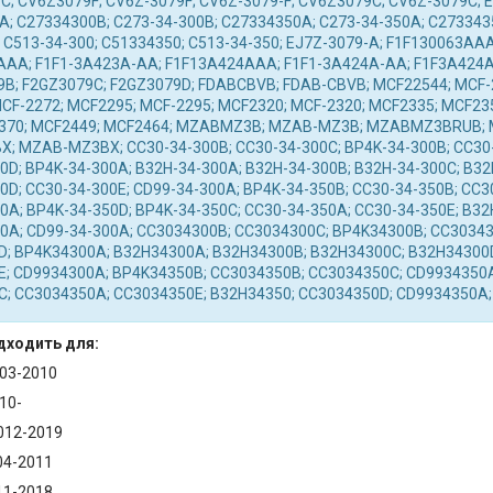
C; CV6Z3079F; CV6Z-3079F; CV6Z-3079-F; CV6Z3079С; CV6Z-3079С;
A; C27334300B; C273-34-300B; C27334350A; C273-34-350A; C273343
 C513-34-300; C51334350; C513-34-350; EJ7Z-3079-A; F1F130063AAA
AA; F1F1-3A423A-AA; F1F13A424AAA; F1F1-3A424A-AA; F1F3A424A
9B; F2GZ3079C; F2GZ3079D; FDABCBVB; FDAB-CBVB; MCF22544; MCF-
CF-2272; MCF2295; MCF-2295; MCF2320; MCF-2320; MCF2335; MCF235
2370; MCF2449; MCF2464; MZABMZ3B; MZAB-MZ3B; MZABMZ3BRUB;
 MZAB-MZ3BX; CC30-34-300B; CC30-34-300C; BP4K-34-300B; CC30-
0D; BP4K-34-300A; B32H-34-300A; B32H-34-300B; B32H-34-300C; B32
0D; CC30-34-300E; CD99-34-300A; BP4K-34-350B; CC30-34-350B; CC3
0A; BP4K-34-350D; BP4K-34-350C; CC30-34-350A; CC30-34-350E; B32
0A; CD99-34-300A; CC3034300B; CC3034300C; BP4K34300B; CC3034
; BP4K34300A; B32H34300A; B32H34300B; B32H34300C; B32H34300D
; CD9934300A; BP4K34350B; CC3034350B; CC3034350C; CD9934350A
; CC3034350A; CC3034350E; B32H34350; CC3034350D; CD9934350A;
дходить для:
003-2010
10-
2012-2019
04-2011
11-2018