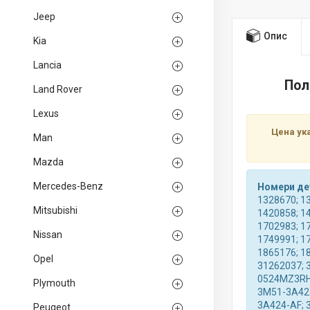
Jeep
Опис
Kia
Lancia
Пол
Land Rover
Lexus
Цена ук
Man
Mazda
Mercedes-Benz
Номери де
1328670; 1
Mitsubishi
1420858; 1
1702983; 1
Nissan
1749991; 1
1865176; 1
Opel
31262037; 
0524MZ3RH
Plymouth
3M51-3A42
3A424-AF;
Peugeot