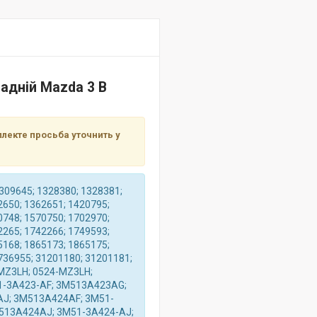
адній Mazda 3 В
лекте просьба уточнить у
309645; 1328380; 1328381;
2650; 1362651; 1420795;
0748; 1570750; 1702970;
2265; 1742266; 1749593;
5168; 1865173; 1865175;
736955; 31201180; 31201181;
4MZ3LH; 0524-MZ3LH;
1-3A423-AF; 3M513A423AG;
J; 3M513A424AF; 3M51-
513A424AJ; 3M51-3A424-AJ;