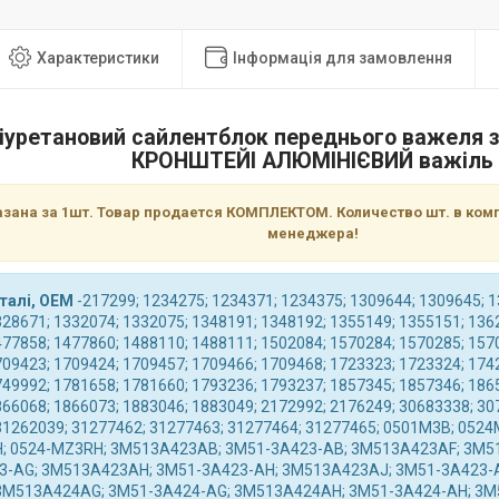
Характеристики
Інформація для замовлення
іуретановий сайлентблок переднього важеля з
КРОНШТЕЙІ АЛЮМІНІЄВИЙ важіль
азана за 1шт. Товар продается КОМПЛЕКТОМ. Количество шт. в комп
менеджера!
талі, OEM
-217299; 1234275; 1234371; 1234375; 1309644; 1309645; 1
328671; 1332074; 1332075; 1348191; 1348192; 1355149; 1355151; 136
477858; 1477860; 1488110; 1488111; 1502084; 1570284; 1570285; 157
709423; 1709424; 1709457; 1709466; 1709468; 1723323; 1723324; 174
749992; 1781658; 1781660; 1793236; 1793237; 1857345; 1857346; 186
866068; 1866073; 1883046; 1883049; 2172992; 2176249; 30683338; 30
31262039; 31277462; 31277463; 31277464; 31277465; 0501M3B; 052
; 0524-MZ3RH; 3M513A423AB; 3M51-3A423-AB; 3M513A423AF; 3M5
3-AG; 3M513A423AH; 3M51-3A423-AH; 3M513A423AJ; 3M51-3A423-A
 3M513A424AG; 3M51-3A424-AG; 3M513A424AH; 3M51-3A424-AH; 3M