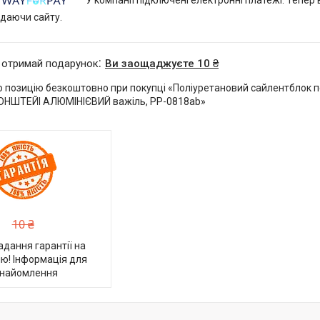
У компанії підключені електронні платежі. Тепер
идаючи сайту.
 отримай подарунок
Ви заощаджуєте 10 ₴
 позицію безкоштовно при покупці «Поліуретановий сайлентблок 
ОНШТЕЙІ АЛЮМІНІЄВИЙ важіль, PP-0818ab»
10 ₴
адання гарантії на
ю! Інформація для
найомлення