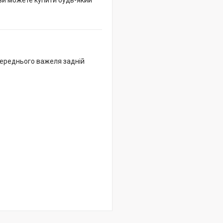
 ви можете купити будь-який
переднього важеля задній