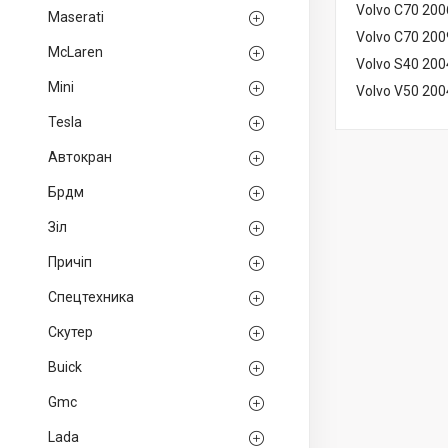
Volvo C70 20
Maserati
Volvo C70 20
McLaren
Volvo S40 20
Mini
Volvo V50 20
Tesla
Автокран
Брдм
Зіл
Причіп
Спецтехника
Скутер
Buick
Gmc
Lada