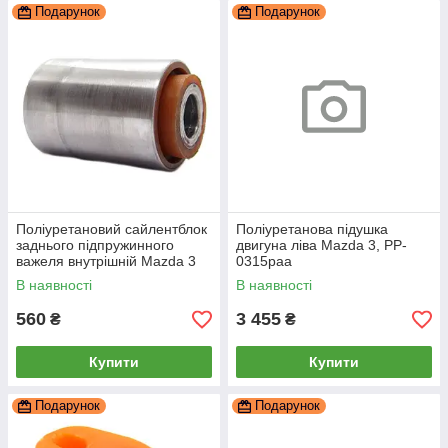
Подарунок
Подарунок
Поліуретановий сайлентблок
Поліуретанова підушка
заднього підпружинного
двигуна ліва Mazda 3, PP-
важеля внутрішній Mazda 3
0315paa
BK, PP-0156a
В наявності
В наявності
560
3 455
₴
₴
Купити
Купити
Подарунок
Подарунок