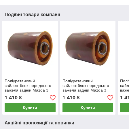
Подібні товари компанії
Поліуретановий
Поліуретановий
Полі
сайлентблок переднього
сайлентблок переднього
сайл
важеля задній Mazda 3
важеля задній Mazda 3
важе
ЗМІННИЙ ВКЛАДИШ В
ЗМІННИЙ ВКЛАДИШ В
ЗМІ
1 410
1 410
1 4
₴
₴
АЛЮМІНІЄВИЙ важіль,
АЛЮМІНІЄВИЙ важіль,
АЛЮ
PP-0818c
PP-0818c
PP-
Купити
Купити
Акційні пропозиції та новинки