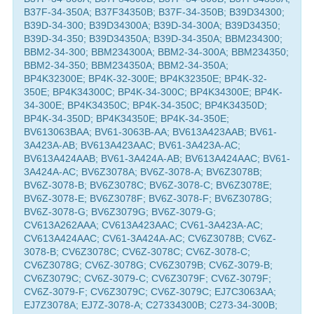
B37F-34-350A; B37F34350B; B37F-34-350B; B39D34300;
B39D-34-300; B39D34300A; B39D-34-300A; B39D34350;
B39D-34-350; B39D34350A; B39D-34-350A; BBM234300;
BBM2-34-300; BBM234300A; BBM2-34-300A; BBM234350;
BBM2-34-350; BBM234350A; BBM2-34-350A;
BP4K32300E; BP4K-32-300E; BP4K32350E; BP4K-32-
350E; BP4K34300C; BP4K-34-300C; BP4K34300E; BP4K-
34-300E; BP4K34350C; BP4K-34-350C; BP4K34350D;
BP4K-34-350D; BP4K34350E; BP4K-34-350E;
BV613063BAA; BV61-3063B-AA; BV613A423AAB; BV61-
3A423A-AB; BV613A423AAC; BV61-3A423A-AC;
BV613A424AAB; BV61-3A424A-AB; BV613A424AAC; BV61-
3A424A-AC; BV6Z3078A; BV6Z-3078-A; BV6Z3078B;
BV6Z-3078-B; BV6Z3078C; BV6Z-3078-C; BV6Z3078E;
BV6Z-3078-E; BV6Z3078F; BV6Z-3078-F; BV6Z3078G;
BV6Z-3078-G; BV6Z3079G; BV6Z-3079-G;
CV613A262AAA; CV613A423AAC; CV61-3A423A-AC;
CV613A424AAC; CV61-3A424A-AC; CV6Z3078B; CV6Z-
3078-B; CV6Z3078C; CV6Z-3078C; CV6Z-3078-C;
CV6Z3078G; CV6Z-3078G; CV6Z3079B; CV6Z-3079-B;
CV6Z3079C; CV6Z-3079-C; CV6Z3079F; CV6Z-3079F;
CV6Z-3079-F; CV6Z3079С; CV6Z-3079С; EJ7C3063AA;
EJ7Z3078A; EJ7Z-3078-A; C27334300B; C273-34-300B;