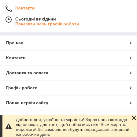
Контакти
Сьогодні вихідний
Показати весь графік роботи
Про нас
Контакти
Доставка та оплата
Графік роботи
Повна версія сайту
Сайт створено на маркетплейсі
Prom.ua
Доброго дня, українці та українки! Зараз наша команда
відпочиває, для того, щоб набратись сил. Всім мира та
перемоги! Всі замовлення будуть опрацьовані в перший
Політика конфіденційності
же робочий день