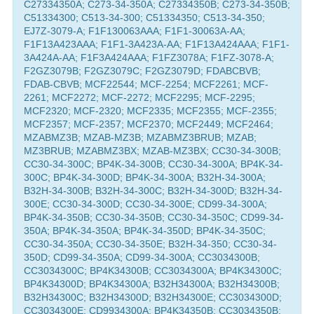
C27334350A; C273-34-350A; C27334350B; C273-34-350B;
C51334300; C513-34-300; C51334350; C513-34-350;
EJ7Z-3079-A; F1F130063AAA; F1F1-30063A-AA;
F1F13A423AAA; F1F1-3A423A-AA; F1F13A424AAA; F1F1-
3A424A-AA; F1F3A424AAA; F1FZ3078A; F1FZ-3078-A;
F2GZ3079B; F2GZ3079C; F2GZ3079D; FDABCBVB;
FDAB-CBVB; MCF22544; MCF-2254; MCF2261; MCF-
2261; MCF2272; MCF-2272; MCF2295; MCF-2295;
MCF2320; MCF-2320; MCF2335; MCF2355; MCF-2355;
MCF2357; MCF-2357; MCF2370; MCF2449; MCF2464;
MZABMZ3B; MZAB-MZ3B; MZABMZ3BRUB; MZAB;
MZ3BRUB; MZABMZ3BX; MZAB-MZ3BX; CC30-34-300B;
CC30-34-300C; BP4K-34-300B; CC30-34-300A; BP4K-34-
300C; BP4K-34-300D; BP4K-34-300A; B32H-34-300A;
B32H-34-300B; B32H-34-300C; B32H-34-300D; B32H-34-
300E; CC30-34-300D; CC30-34-300E; CD99-34-300A;
BP4K-34-350B; CC30-34-350B; CC30-34-350C; CD99-34-
350A; BP4K-34-350A; BP4K-34-350D; BP4K-34-350C;
CC30-34-350A; CC30-34-350E; B32H-34-350; CC30-34-
350D; CD99-34-350A; CD99-34-300A; CC3034300B;
CC3034300C; BP4K34300B; CC3034300A; BP4K34300C;
BP4K34300D; BP4K34300A; B32H34300A; B32H34300B;
B32H34300C; B32H34300D; B32H34300E; CC3034300D;
CC3034300E; CD9934300A; BP4K34350B; CC3034350B;