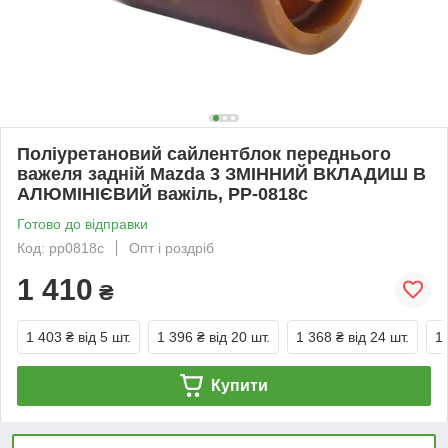
Поліуретановий сайлентблок переднього
важеля задній Mazda 3 ЗМІННИЙ ВКЛАДИШ В
АЛЮМІНІЄВИЙ важіль, PP-0818c
Готово до відправки
Код: pp0818c
Опт і роздріб
1 410
₴
1 403 ₴
від 5 шт.
1 396 ₴
від 20 шт.
1 368 ₴
від 24 шт.
1
Купити