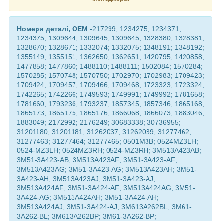
Номери деталі, OEM
-217299; 1234275; 1234371;
1234375; 1309644; 1309645; 1309645; 1328380; 1328381;
1328670; 1328671; 1332074; 1332075; 1348191; 1348192;
1355149; 1355151; 1362650; 1362651; 1420795; 1420858;
1477858; 1477860; 1488110; 1488111; 1502084; 1570284;
1570285; 1570748; 1570750; 1702970; 1702983; 1709423;
1709424; 1709457; 1709466; 1709468; 1723323; 1723324;
1742265; 1742266; 1749593; 1749991; 1749992; 1781658;
1781660; 1793236; 1793237; 1857345; 1857346; 1865168;
1865173; 1865175; 1865176; 1866068; 1866073; 1883046;
1883049; 2172992; 2176249; 30683338; 30736955;
31201180; 31201181; 31262037; 31262039; 31277462;
31277463; 31277464; 31277465; 0501M3B; 0524MZ3LH;
0524-MZ3LH; 0524MZ3RH; 0524-MZ3RH; 3M513A423AB;
3M51-3A423-AB; 3M513A423AF; 3M51-3A423-AF;
3M513A423AG; 3M51-3A423-AG; 3M513A423AH; 3M51-
3A423-AH; 3M513A423AJ; 3M51-3A423-AJ;
3M513A424AF; 3M51-3A424-AF; 3M513A424AG; 3M51-
3A424-AG; 3M513A424AH; 3M51-3A424-AH;
3M513A424AJ; 3M51-3A424-AJ; 3M613A262BL; 3M61-
3A262-BL; 3M613A262BP; 3M61-3A262-BP;