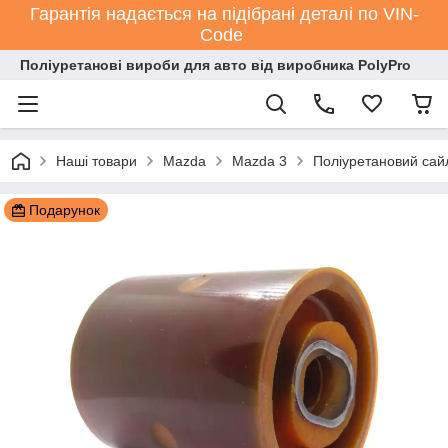
Гарантія надається на підібрані деталі по VIN-
Code
Поліуретанові вироби для авто від виробника PolyPro
Наші товари
Mazda
Mazda 3
Поліуретановий са
Подарунок