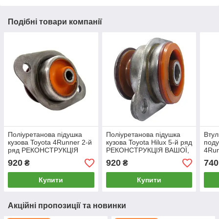
Подібні товари компанії
Поліуретанова підушка
Поліуретанова підушка
Втул
кузова Toyota 4Runner 2-й
кузова Toyota Hilux 5-й ряд
поду
ряд РЕКОНСТРУКЦІЯ
РЕКОНСТРУКЦІЯ ВАШОЇ,
4Run
ВАШОЇ, PP-1540b
PP-1533b
ряд,
920
920
740
₴
₴
Poly
Купити
Купити
Акційні пропозиції та новинки