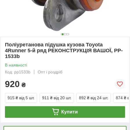
Поліуретанова підушка кузова Toyota
4Runner 5-й ряд РЕКОНСТРУКЦІЯ ВАШОЇ, PP-
1533b
В наявності
Код: pp1533b
Опт і роздріб
920
₴
915 ₴
від 5 шт.
911 ₴
від 20 шт.
892 ₴
від 24 шт.
874 ₴
в
Купити