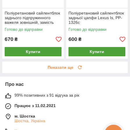
Поліуретановий сайлентблок
Поліуретановий сайлентблок
заднього підпружинного
задньої цапфи Lexus Is, PP-
важеля зовнішній, замість
1326c
плаваючого Lexus IS, PP-
Готово до відправки
Готово до відправки
1423c
670
600
₴
₴
Купити
Купити
Показати ще
Про нас
99% позитивних з 91 відгука за рік
Працює з 11.02.2021
м. Шостка
Шостка, Україна