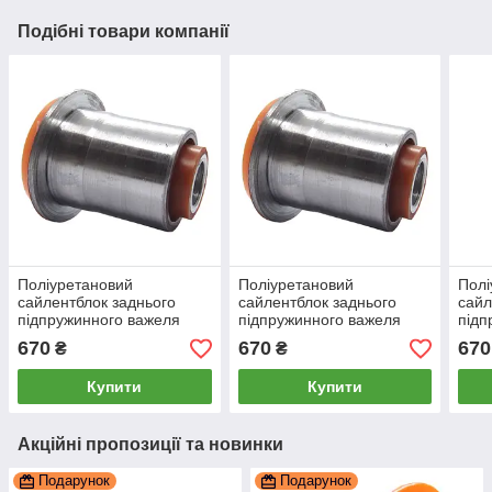
Подібні товари компанії
Поліуретановий
Поліуретановий
Полі
сайлентблок заднього
сайлентблок заднього
сайл
підпружинного важеля
підпружинного важеля
підп
внутрішній Toyota Brevis,
внутрішній Toyota Progres,
внут
670
670
670
₴
₴
PP-2029c
PP-2029c
PP-
Купити
Купити
Акційні пропозиції та новинки
Подарунок
Подарунок