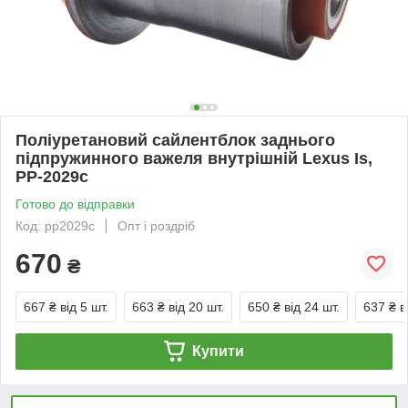
Поліуретановий сайлентблок заднього
підпружинного важеля внутрішній Lexus Is,
PP-2029c
Готово до відправки
Код: pp2029c
Опт і роздріб
670
₴
667 ₴
від 5 шт.
663 ₴
від 20 шт.
650 ₴
від 24 шт.
637 ₴
в
Купити