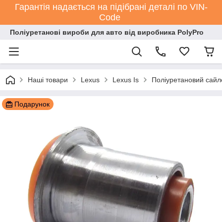
Гарантія надається на підібрані деталі по VIN-
Code
Поліуретанові вироби для авто від виробника PolyPro
Наші товари
Lexus
Lexus Is
Поліуретановий сайле
Подарунок