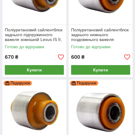
Поліуретановий сайлентблок
Поліуретановий сайлентблок
заднього підпружинного
заднього нижнього
важеля зовнішній Lexus IS II,
поздовжнього важеля
PP-1110c
передній Lexus Is, PP-1326c
Готово до відправки
Готово до відправки
670
600
₴
₴
Купити
Купити
Подарунок
Подарунок