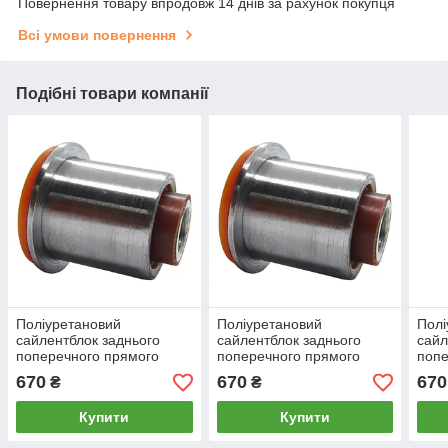
Повернення товару впродовж 14 днів за рахунок покупця
Всі умови повернення
Подібні товари компанії
Поліуретановий
Поліуретановий
Полі
сайлентблок заднього
сайлентблок заднього
сайл
поперечного прямого
поперечного прямого
попе
важеля Lexus Gs, PP-
важеля Lexus Sc, PP-
важе
670
670
670
₴
₴
2030c
2030c
203
Купити
Купити