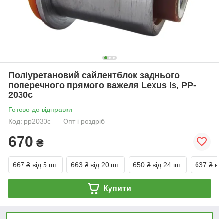
Поліуретановий сайлентблок заднього
поперечного прямого важеля Lexus Is, PP-
2030c
Готово до відправки
Код: pp2030c
Опт і роздріб
670
₴
667 ₴
від 5 шт.
663 ₴
від 20 шт.
650 ₴
від 24 шт.
637 ₴
в
Купити