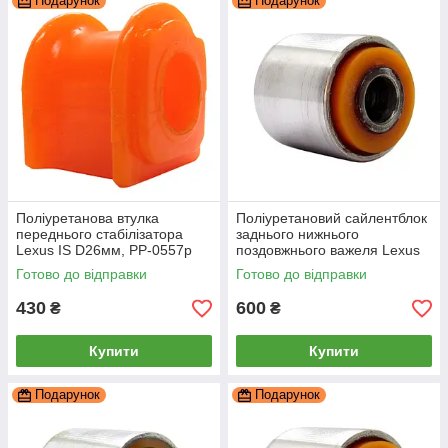
Подарунок
Подарунок
Поліуретанова втулка
Поліуретановий сайлентблок
переднього стабілізатора
заднього нижнього
Lexus IS D26мм, PP-0557p
поздовжнього важеля Lexus
Is, PP-1326c
Готово до відправки
Готово до відправки
430
600
₴
₴
Купити
Купити
Подарунок
Подарунок