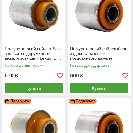
Поліуретановий сайлентблок
Поліуретановий сайлентблок
заднього підпружинного
заднього нижнього
важеля зовнішній Lexus IS II,
поздовжнього важеля
PP-1110c
передній Lexus Is, PP-1326c
Готово до відправки
Готово до відправки
670
600
₴
₴
Купити
Купити
Подарунок
Подарунок