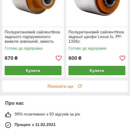
Поліуретановий сайлентблок
Поліуретановий сайлентблок
заднього підпружинного
задньої цапфи Lexus Is, PP-
важеля зовнішній, замість
1326c
плаваючого Lexus IS, PP-
Готово до відправки
Готово до відправки
1423c
670
600
₴
₴
Купити
Купити
Показати ще
Про нас
99% позитивних з 93 відгуків за рік
Працює з 11.02.2021