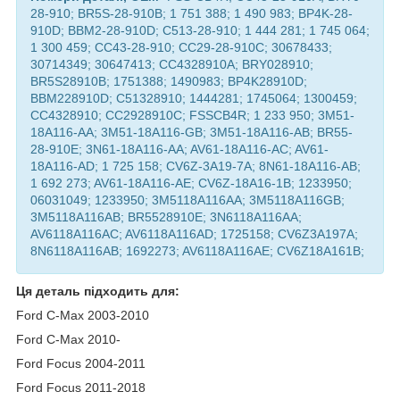
28-910; BR5S-28-910B; 1 751 388; 1 490 983; BP4K-28-
910D; BBM2-28-910D; C513-28-910; 1 444 281; 1 745 064;
1 300 459; CC43-28-910; CC29-28-910C; 30678433;
30714349; 30647413; CC4328910A; BRY028910;
BR5S28910B; 1751388; 1490983; BP4K28910D;
BBM228910D; C51328910; 1444281; 1745064; 1300459;
CC4328910; CC2928910C; FSSCB4R; 1 233 950; 3M51-
18A116-AA; 3M51-18A116-GB; 3M51-18A116-AB; BR55-
28-910E; 3N61-18A116-AA; AV61-18A116-AC; AV61-
18A116-AD; 1 725 158; CV6Z-3A19-7A; 8N61-18A116-AB;
1 692 273; AV61-18A116-AE; CV6Z-18A16-1B; 1233950;
06031049; 1233950; 3M5118A116AA; 3M5118A116GB;
3M5118A116AB; BR5528910E; 3N6118A116AA;
AV6118A116AC; AV6118A116AD; 1725158; CV6Z3A197A;
8N6118A116AB; 1692273; AV6118A116AE; CV6Z18A161B;
Ця деталь підходить для:
Ford C-Max 2003-2010
Ford C-Max 2010-
Ford Focus 2004-2011
Ford Focus 2011-2018