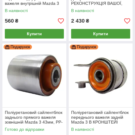
важеля внутрішній Mazda 3
РЕКОНСТРУКЦІЯ ВАШОЇ,
BL, PP-0156a
PP-0315pba
В наявності
В наявності
560
2 430
₴
₴
Купити
Купити
Подарунок
Подарунок
Поліуретановий сайлентблок
Поліуретановий сайлентблок
заднього прямого важеля
переднього важеля задній
зовнішній Mazda 3 43мм, PP-
Mazda 3 В КРОНШТЕЙІ
0652c
МЕТАЛІЧНИЙ важіль, PP-
Готово до відправки
В наявності
0818aa