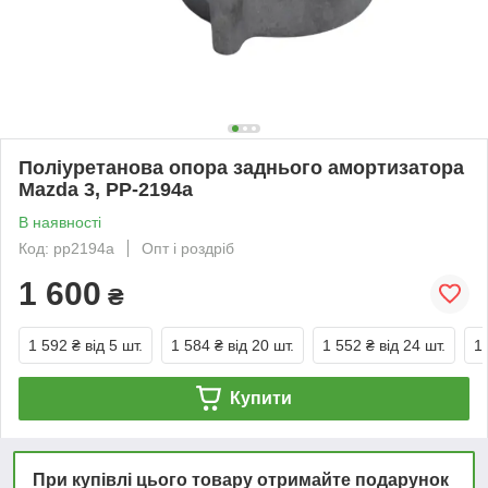
Поліуретанова опора заднього амортизатора
Mazda 3, PP-2194a
В наявності
Код: pp2194a
Опт і роздріб
1 600
₴
1 592 ₴
від 5 шт.
1 584 ₴
від 20 шт.
1 552 ₴
від 24 шт.
1
Купити
При купівлі цього товару отримайте подарунок