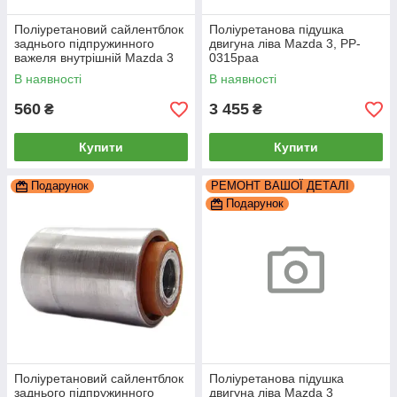
Поліуретановий сайлентблок
Поліуретанова підушка
заднього підпружинного
двигуна ліва Mazda 3, PP-
важеля внутрішній Mazda 3
0315paa
BK, PP-0156a
В наявності
В наявності
560
3 455
₴
₴
Купити
Купити
Подарунок
РЕМОНТ ВАШОЇ ДЕТАЛІ
Подарунок
Поліуретановий сайлентблок
Поліуретанова підушка
заднього підпружинного
двигуна ліва Mazda 3