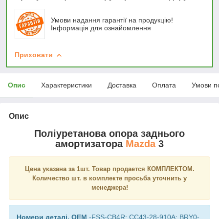
Умови надання гарантії на продукцію!
Інформація для ознайомлення
Приховати
Опис
Характеристики
Доставка
Оплата
Умови п
Опис
Поліуретанова опора заднього
амортизатора
Mazda
3
Цена указана за 1шт. Товар продается КОМПЛЕКТОМ.
Количество шт. в комплекте просьба уточнить у
менеджера!
Номери деталі, OEM
-FSS-CB4R; CC43-28-910A; BRY0-