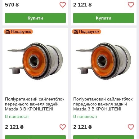
570
2 121
₴
₴
Купити
Купити
Подарунок
Подарунок
Поліуретановий сайлентблок
Поліуретановий сайлентблок
переднього важеля задній
переднього важеля задній
Mazda 3 В КРОНШТЕЙІ
Mazda 3 В КРОНШТЕЙІ
МЕТАЛІЧНИЙ важіль, PP-
МЕТАЛІЧНИЙ важіль, PP-
В наявності
В наявності
0818aa
0818aa
2 121
2 121
₴
₴