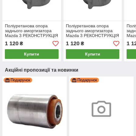
Поліуретанова опора
Поліуретанова опора
Полі
заднього амортизатора
заднього амортизатора
задн
Mazda 3 РЕКОНСТРУКЦІЯ
Mazda 3 РЕКОНСТРУКЦІЯ
Maz
ВАШОЇ, PP-2194b
ВАШОЇ, PP-2194b
ВАШ
1 120
1 120
1 1
₴
₴
Купити
Купити
Акційні пропозиції та новинки
Подарунок
Подарунок