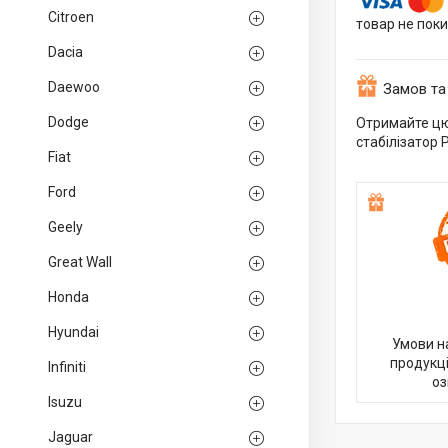
Citroen
товар не пок
Dacia
Daewoo
Замов та
Dodge
Отримайте цю
стабілізатор 
Fiat
Ford
Geely
Great Wall
Honda
Hyundai
Умови н
продукці
Infiniti
оз
Isuzu
Jaguar