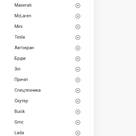
Maserati
McLaren
Mini
Tesla
Автокран
Брдм
Зіл
Причіп
Спецтехника
Скутер
Buick
Gmc
Lada