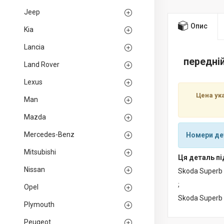
Jeep
Опис
Kia
Lancia
передні
Land Rover
Lexus
Цена ук
Man
Mazda
Mercedes-Benz
Номери де
Mitsubishi
Ця деталь пі
Nissan
Skoda Superb
;
Opel
Skoda Superb
Plymouth
Peugeot