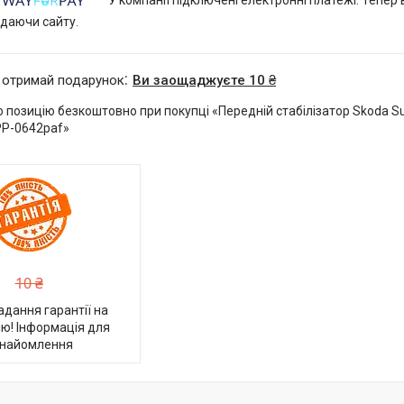
У компанії підключені електронні платежі. Тепер
идаючи сайту.
 отримай подарунок
Ви заощаджуєте 10 ₴
 позицію безкоштовно при покупці «Передній стабілізатор Skoda S
PP-0642paf»
10 ₴
адання гарантії на
ю! Інформація для
найомлення