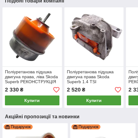
Подібні товари компанії
Поліуретанова підушка
Поліуретанова підушка
Полі
двигуна права, ліва Skoda
двигуна права Skoda
двиг
Superb РЕКОНСТРУКЦІЯ
Superb 1.4 TSI
РЕК
ВАШОЇ, PP-2197b
РЕКОНСТРУКЦІЯ ВАШОЇ,
PP-
2 330
2 520
2 3
₴
₴
PP-0359pbe
Купити
Купити
Акційні пропозиції та новинки
Подарунок
Подарунок