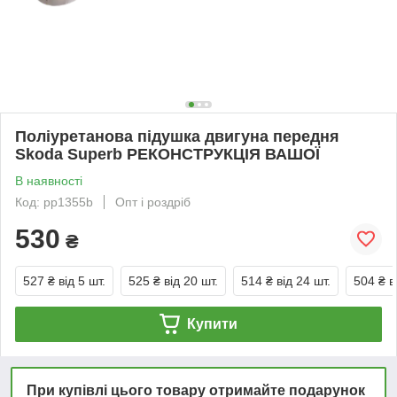
Поліуретанова підушка двигуна передня
Skoda Superb РЕКОНСТРУКЦІЯ ВАШОЇ
В наявності
Код: pp1355b
Опт і роздріб
530
₴
527 ₴
від 5 шт.
525 ₴
від 20 шт.
514 ₴
від 24 шт.
504 ₴
в
Купити
При купівлі цього товару отримайте подарунок