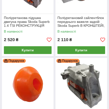
Поліуретанова підушка
Поліуретановий сайлентблок
двигуна права Skoda Superb
переднього важеля задній
1.4 TSI РЕКОНСТРУКЦІЯ
Skoda Superb В КРОНШТЕЙІ,
ВАШОЇ, PP-0359pbe
PP-0201da
В наявності
В наявності
2 520
2 110
₴
₴
Купити
Купити
Подарунок
Подарунок