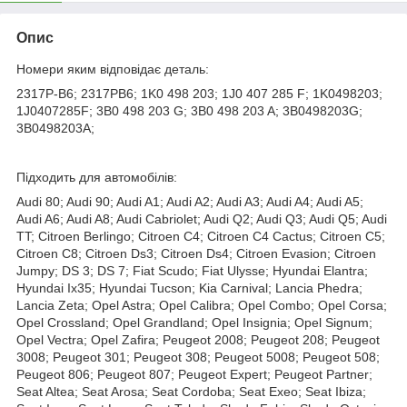
Опис
Номери яким відповідає деталь:
2317P-B6; 2317PB6; 1K0 498 203; 1J0 407 285 F; 1K0498203;
1J0407285F; 3B0 498 203 G; 3B0 498 203 A; 3B0498203G;
3B0498203A;
Підходить для автомобілів:
Audi 80; Audi 90; Audi A1; Audi A2; Audi A3; Audi A4; Audi A5;
Audi A6; Audi A8; Audi Cabriolet; Audi Q2; Audi Q3; Audi Q5; Audi
TT; Citroen Berlingo; Citroen C4; Citroen C4 Cactus; Citroen C5;
Citroen C8; Citroen Ds3; Citroen Ds4; Citroen Evasion; Citroen
Jumpy; DS 3; DS 7; Fiat Scudo; Fiat Ulysse; Hyundai Elantra;
Hyundai Ix35; Hyundai Tucson; Kia Carnival; Lancia Phedra;
Lancia Zeta; Opel Astra; Opel Calibra; Opel Combo; Opel Corsa;
Opel Crossland; Opel Grandland; Opel Insignia; Opel Signum;
Opel Vectra; Opel Zafira; Peugeot 2008; Peugeot 208; Peugeot
3008; Peugeot 301; Peugeot 308; Peugeot 5008; Peugeot 508;
Peugeot 806; Peugeot 807; Peugeot Expert; Peugeot Partner;
Seat Altea; Seat Arosa; Seat Cordoba; Seat Exeo; Seat Ibiza;