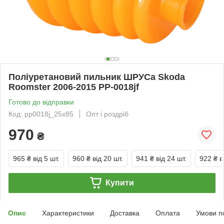
Поліуретановий пильник ШРУСа Skoda
Roomster 2006-2015 PP-0018jf
Готово до відправки
Код: pp0018j_25x85
Опт і роздріб
970
₴
965 ₴
від 5 шт.
960 ₴
від 20 шт.
941 ₴
від 24 шт.
922 ₴
в
Купити
Опис
Характеристики
Доставка
Оплата
Умови п