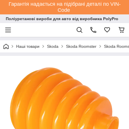
Гарантія надається на підібрані деталі по VIN-
Code
Поліуретанові вироби для авто від виробника PolyPro
Наші товари
Skoda
Skoda Roomster
Skoda Rooms