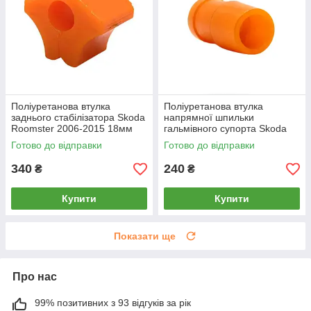
Поліуретанова втулка
Поліуретанова втулка
заднього стабілізатора Skoda
напрямної шпильки
Roomster 2006-2015 18мм
гальмівного супорта Skoda
ПІД вироблення, PP-0269P
Roomster 2006-2015, PP-
Готово до відправки
Готово до відправки
0866
340
240
₴
₴
Купити
Купити
Показати ще
Про нас
99% позитивних з 93 відгуків за рік