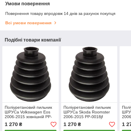
Умови повернення
Повернення товару впродовж 14 днів за рахунок покупця
Всі умови повернення
Подібні товари компанії
Поліуретановий пильник
Поліуретановий пильник
Полі
ШРУСа Volkswagen Eos
ШРУСа Skoda Roomster
ШРУ
2006-2015 зовнішній PP-
2006-2015 PP-0018jf
2006
0018jf ЗМІНА КОЛЬОРУ
ЗМІНА КОЛЬОРУ
зовн
1 270
1 270
1 2
₴
₴
КОЛ