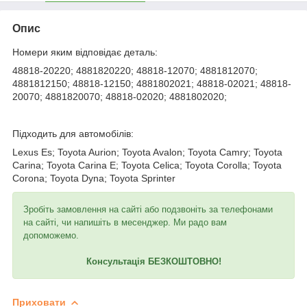
Опис
Номери яким відповідає деталь:
48818-20220; 4881820220; 48818-12070; 4881812070;
4881812150; 48818-12150; 4881802021; 48818-02021; 48818-
20070; 4881820070; 48818-02020; 4881802020;
Підходить для автомобілів:
Lexus Es; Toyota Aurion; Toyota Avalon; Toyota Camry; Toyota
Carina; Toyota Carina E; Toyota Celica; Toyota Corolla; Toyota
Corona; Toyota Dyna; Toyota Sprinter
Зробіть замовлення на сайті або подзвоніть за телефонами
на сайті, чи напишіть в месенджер. Ми радо вам
допоможемо.
Консультація БЕЗКОШТОВНО!
Приховати