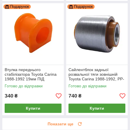
Подарунок
Подарунок
Втулка переднього
Сайлентблок задньої
стабілізатора Toyota Carina
розвальної тяги зовнішній
1988-1992 19мм ПІД
Toyota Carina 1988-1992, PP-
ВИРОБІТКУ, PP-0196p,
1888, поліуретан, PolyPro
Готово до відправки
Готово до відправки
поліуретан, PolyPro
340
740
₴
₴
Купити
Купити
Показати ще