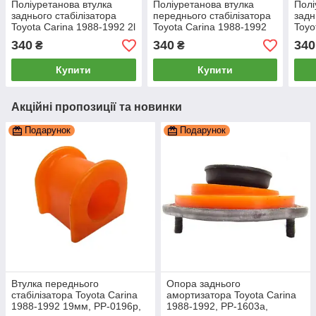
Поліуретанова втулка
Поліуретанова втулка
Полі
заднього стабілізатора
переднього стабілізатора
задн
Toyota Carina 1988-1992 2l
Toyota Carina 1988-1992
Toyo
1,8L
2,4L
340
340
340
₴
₴
Купити
Купити
Акційні пропозиції та новинки
Подарунок
Подарунок
Втулка переднього
Опора заднього
стабілізатора Toyota Carina
амортизатора Toyota Carina
1988-1992 19мм, PP-0196p,
1988-1992, PP-1603a,