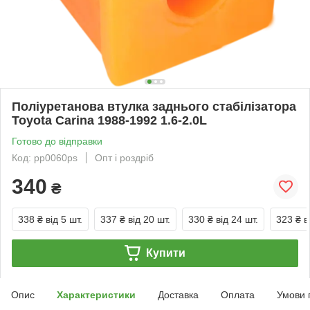
Поліуретанова втулка заднього стабілізатора
Toyota Carina 1988-1992 1.6-2.0L
Готово до відправки
Код: pp0060ps
Опт і роздріб
340
₴
338 ₴
від 5 шт.
337 ₴
від 20 шт.
330 ₴
від 24 шт.
323 ₴
в
Купити
Опис
Характеристики
Доставка
Оплата
Умови 