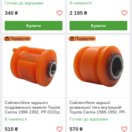
поліуретан, PolyPro
поліуретан, PolyPro
Готово до відправки
В наявності
340
2 195
₴
₴
Купити
Купити
Подарунок
Подарунок
Сайлентблок заднього
Сайлентблок задньої
поздовжнього важеля Toyota
розвальної тяги внутрішній
Carina 1988-1992, PP-0101p,
Toyota Carina 1988-1992, PP-
поліуретан, PolyPro
0370b, поліуретан, PolyPro
В наявності
Готово до відправки
510
570
₴
₴