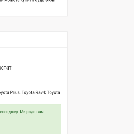
 ви можете купити будь-який
0FKIT;
Toyota Prius; Toyota Rav4; Toyota
 месенджер. Ми радо вам