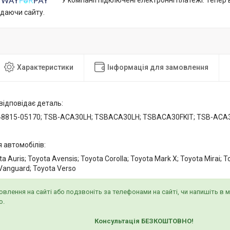
У компанії підключені електронні платежі. Тепер
идаючи сайту.
Характеристики
Інформація для замовлення
відповідає деталь:
48815-05170; TSB-ACA30LH; TSBACA30LH; TSBACA30FKIT; TSB-ACA3
 автомобілів:
ta Auris; Toyota Avensis; Toyota Corolla; Toyota Mark X; Toyota Mirai; 
 Vanguard; Toyota Verso
овлення на сайті або подзвоніть за телефонами на сайті, чи напишіть в
о.
Консультація БЕЗКОШТОВНО!