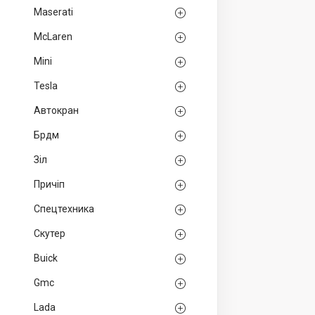
Maserati
McLaren
Mini
Tesla
Автокран
Брдм
Зіл
Причіп
Спецтехника
Скутер
Buick
Gmc
Lada