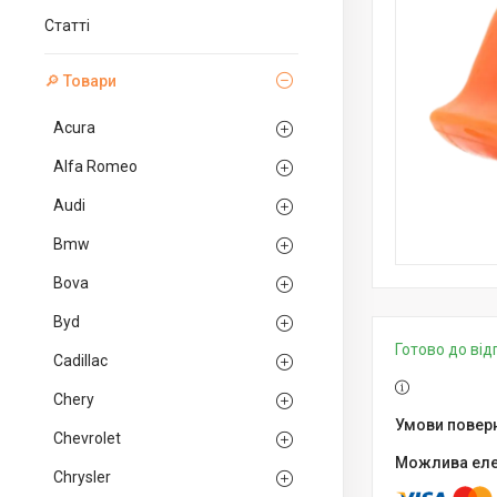
Статті
🔎 Товари
Acura
Alfa Romeo
Audi
Bmw
Bova
Byd
Готово до ві
Cadillac
Chery
Chevrolet
Chrysler