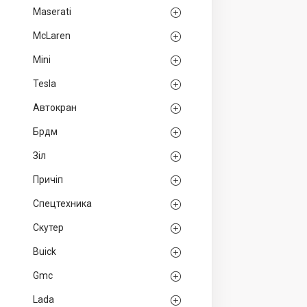
Maserati
McLaren
Mini
Tesla
Автокран
Брдм
Зіл
Причіп
Спецтехника
Скутер
Buick
Gmc
Lada