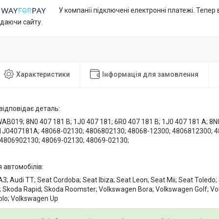
У компанії підключені електронні платежі. Тепер
идаючи сайту.
Характеристики
Інформація для замовлення
відповідає деталь:
B019; 8N0 407 181 B; 1J0 407 181; 6R0 407 181 B; 1J0 407 181 A; 8
1J0407181A; 48068-02130; 4806802130; 48068-12300; 4806812300; 4
 4806902130; 48069-02130; 48069-02130;
 автомобілів:
A3; Audi TT; Seat Cordoba; Seat Ibiza; Seat Leon; Seat Mii; Seat Toledo;
; Skoda Rapid; Skoda Roomster; Volkswagen Bora; Volkswagen Golf; V
lo; Volkswagen Up