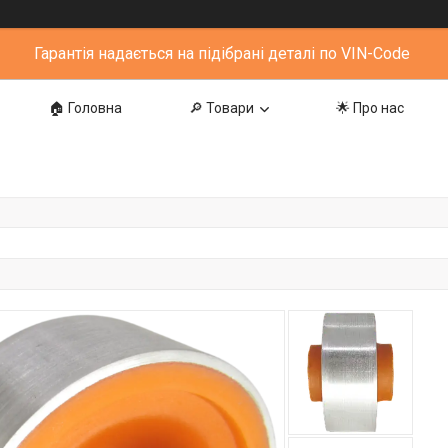
Гарантія надається на підібрані деталі по VIN-Code
🏠 Головна
🔎 Товари
🌟 Про нас