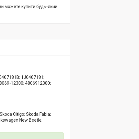
 ви можете купити будь-який
N0407181B; 1J0407181;
8069-12300; 4806912300;
 Skoda Citigo; Skoda Fabia;
olkswagen New Beetle;