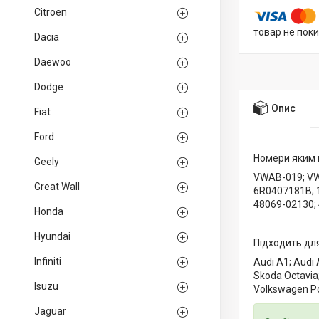
Citroen
товар не пок
Dacia
Daewoo
Dodge
Опис
Fiat
Ford
Номери яким 
Geely
VWAB-019; VWA
Great Wall
6R0407181B; 
48069-02130;
Honda
Hyundai
Підходить для
Infiniti
Audi A1; Audi 
Skoda Octavia
Isuzu
Volkswagen Po
Jaguar