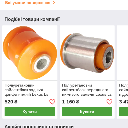
Всі умови повернення
Подібні товари компанії
Поліуретановий
Поліуретановий
Полі
сайлентблок задньої
сайлентблок переднього
сайл
цапфи нижній Lexus Ls
нижнього важеля Lexus Ls
підр
1989-1994
1989-1994
Lexu
520
1 160
3 4
₴
₴
Купити
Купити
Акційні пропозиції та новинки