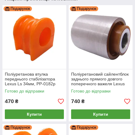
Подарунок
Подарунок
Поліуретанова втулка
Поліуретановий сайлентблок
переднього стабілізатора
заднього прямого довгого
Lexus Ls 34мм, PP-0182p
поперечного важеля Lexus
Ls600, PP-0735c
Готово до відправки
Готово до відправки
470
740
₴
₴
Купити
Купити
Подарунок
Подарунок