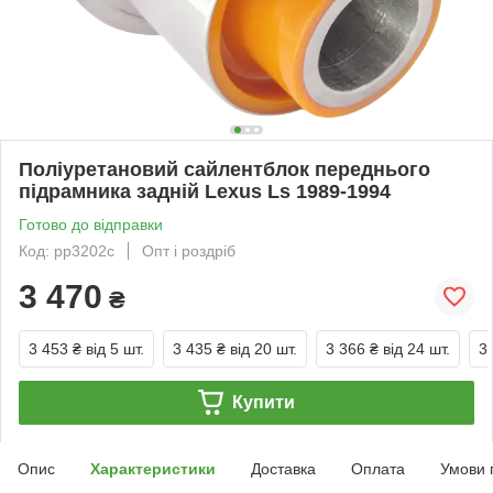
Поліуретановий сайлентблок переднього
підрамника задній Lexus Ls 1989-1994
Готово до відправки
Код: pp3202c
Опт і роздріб
3 470
₴
3 453 ₴
від 5 шт.
3 435 ₴
від 20 шт.
3 366 ₴
від 24 шт.
3
Купити
Опис
Характеристики
Доставка
Оплата
Умови 